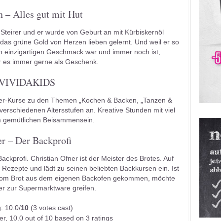
 – Alles gut mit Hut
teirer und er wurde von Geburt an mit Kürbiskernöl
 das grüne Gold von Herzen lieben gelernt. Und weil er so
en einzigartigen Geschmack war und immer noch ist,
r es immer gerne als Geschenk.
VIVIDAKIDS
der-Kurse zu den Themen „Kochen & Backen, „Tanzen &
erschiedenen Altersstufen an. Kreative Stunden mit viel
im gemütlichen Beisammensein.
r – Der Backprofi
ackprofi. Christian Ofner ist der Meister des Brotes. Auf
 Rezepte und lädt zu seinen beliebten Backkursen ein. Ist
vom Brot aus dem eigenen Backofen gekommen, möchte
er zur Supermarktware greifen.
: 10.0/
10
(3 votes cast)
er
,
10.0
out of
10
based on
3
ratings